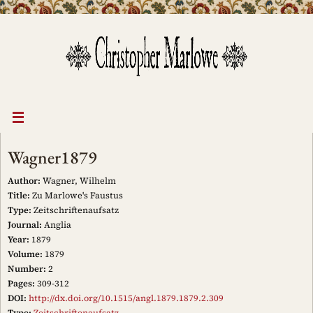
Skip
to
content
Wagner1879
Author:
Wagner, Wilhelm
Title:
Zu Marlowe's Faustus
Type:
Zeitschriftenaufsatz
Journal:
Anglia
Year:
1879
Volume:
1879
Number:
2
Pages:
309-312
DOI:
http://dx.doi.org/10.1515/angl.1879.1879.2.309
Type:
Zeitschriftenaufsatz