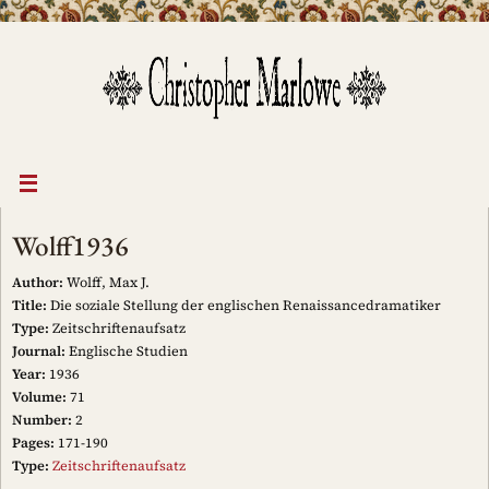
Skip
to
content
Wolff1936
Author:
Wolff, Max J.
Title:
Die soziale Stellung der englischen Renaissancedramatiker
Type:
Zeitschriftenaufsatz
Journal:
Englische Studien
Year:
1936
Volume:
71
Number:
2
Pages:
171-190
Type:
Zeitschriftenaufsatz