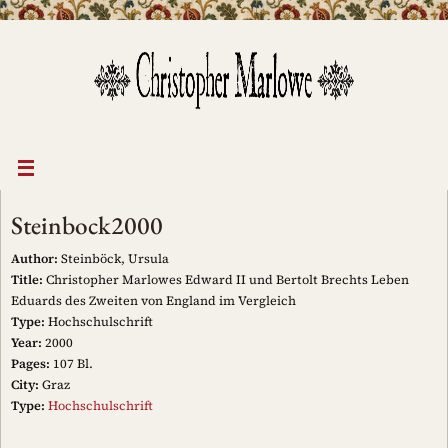
Skip
to
content
Steinbock2000
Author:
Steinböck, Ursula
Title:
Christopher Marlowes Edward II und Bertolt Brechts Leben
Eduards des Zweiten von England im Vergleich
Type:
Hochschulschrift
Year:
2000
Pages:
107 Bl.
City:
Graz
Type:
Hochschulschrift