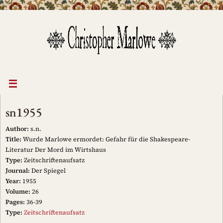
Skip
to
content
sn1955
Author:
s.n.
Title:
Wurde Marlowe ermordet: Gefahr für die Shakespeare-
Literatur Der Mord im Wirtshaus
Type:
Zeitschriftenaufsatz
Journal:
Der Spiegel
Year:
1955
Volume:
26
Pages:
36-39
Type:
Zeitschriftenaufsatz