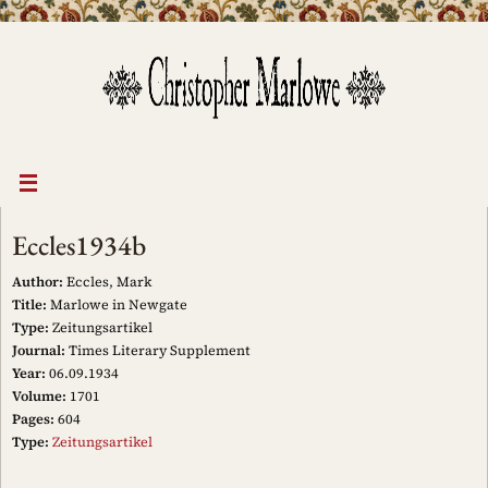
Skip
to
content
Eccles1934b
Author:
Eccles, Mark
Title:
Marlowe in Newgate
Type:
Zeitungsartikel
Journal:
Times Literary Supplement
Year:
06.09.1934
Volume:
1701
Pages:
604
Type:
Zeitungsartikel