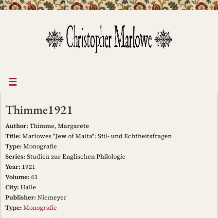
Skip
to
content
Thimme1921
Author:
Thimme, Margarete
Title:
Marlowes "Jew of Malta": Stil- und Echtheitsfragen
Type:
Monografie
Series:
Studien zur Englischen Philologie
Year:
1921
Volume:
61
City:
Halle
Publisher:
Niemeyer
Type:
Monografie