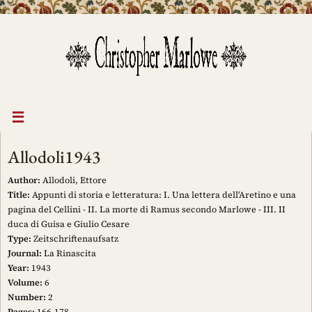
Skip
to
content
Allodoli1943
Author:
Allodoli, Ettore
Title:
Appunti di storia e letteratura: I. Una lettera dell'Aretino e una
pagina del Cellini - II. La morte di Ramus secondo Marlowe - III. II
duca di Guisa e Giulio Cesare
Type:
Zeitschriftenaufsatz
Journal:
La Rinascita
Year:
1943
Volume:
6
Number:
2
Pages:
166-178